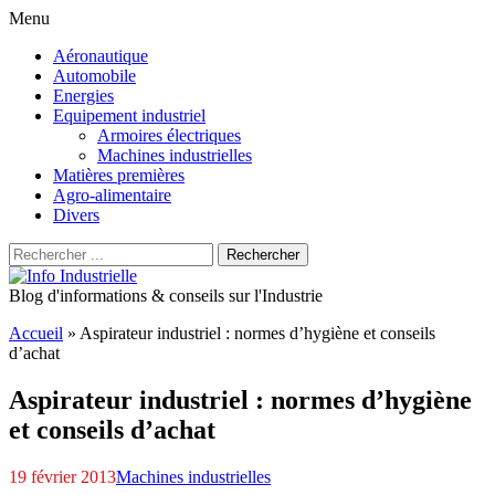
Menu
Aller
Aéronautique
au
Automobile
contenu
Energies
principal
Equipement industriel
Armoires électriques
Machines industrielles
Matières premières
Agro-alimentaire
Divers
Recherche
Rechercher
pour
:
Blog d'informations & conseils sur l'Industrie
Accueil
»
Aspirateur industriel : normes d’hygiène et conseils
d’achat
Aspirateur industriel : normes d’hygiène
et conseils d’achat
19 février 2013
Machines industrielles