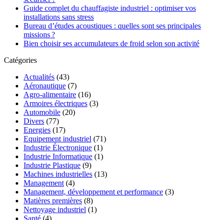
Guide complet du chauffagiste industriel : optimiser vos
installations sans stress
Bureau d’études acoustiques : quelles sont ses principales
missions ?
Bien choisir ses accumulateurs de froid selon son activité
Catégories
Actualités
(43)
Aéronautique
(7)
Agro-alimentaire
(16)
Armoires électriques
(3)
Automobile
(20)
Divers
(77)
Energies
(17)
Equipement industriel
(71)
Industrie Électronique
(1)
Industrie Informatique
(1)
Industrie Plastique
(9)
Machines industrielles
(13)
Management
(4)
Management, développement et performance
(3)
Matières premières
(8)
Nettoyage industriel
(1)
Santé
(4)