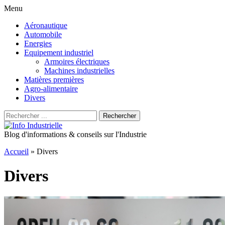
Menu
Aller
Aéronautique
au
Automobile
contenu
Energies
principal
Equipement industriel
Armoires électriques
Machines industrielles
Matières premières
Agro-alimentaire
Divers
Recherche
Rechercher
pour
:
Blog d'informations & conseils sur l'Industrie
Accueil
»
Divers
Divers