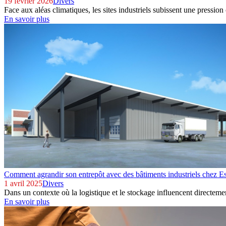
19 février 2026
Divers
Face aux aléas climatiques, les sites industriels subissent une pression
En savoir plus
Comment agrandir son entrepôt avec des bâtiments industriels chez E
1 avril 2025
Divers
Dans un contexte où la logistique et le stockage influencent directemen
En savoir plus