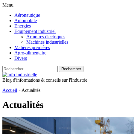
Menu
Aller
Aéronautique
au
Automobile
contenu
Energies
principal
Equipement industriel
Armoires électriques
Machines industrielles
Matières premières
Agro-alimentaire
Divers
Recherche
Rechercher
pour
:
Blog d'informations & conseils sur l'Industrie
Accueil
»
Actualités
Actualités