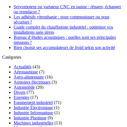
Servomoteur ou variateur CNC en panne : réparer, échanger
ou remplacer ?
Les adhésifs vitrophanie : pour communiquer ou pour
sécuriser ?
Guide complet du chauffagiste industriel : optimiser vos
installations sans stress
Bureau d’études acoustiques : quelles sont ses principales
missions ?
Bien choisir ses accumulateurs de froid selon son activité
Catégories
Actualités
(43)
Aéronautique
(7)
Agro-alimentaire
(16)
Armoires électriques
(3)
Automobile
(20)
Divers
(77)
Energies
(17)
Equipement industriel
(71)
Industrie Électronique
(1)
Industrie Informatique
(1)
Industrie Plastique
(9)
Machines industrielles
(13)