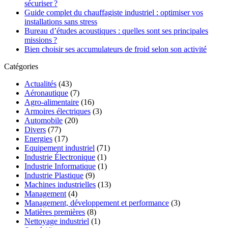
sécuriser ?
Guide complet du chauffagiste industriel : optimiser vos
installations sans stress
Bureau d’études acoustiques : quelles sont ses principales
missions ?
Bien choisir ses accumulateurs de froid selon son activité
Catégories
Actualités
(43)
Aéronautique
(7)
Agro-alimentaire
(16)
Armoires électriques
(3)
Automobile
(20)
Divers
(77)
Energies
(17)
Equipement industriel
(71)
Industrie Électronique
(1)
Industrie Informatique
(1)
Industrie Plastique
(9)
Machines industrielles
(13)
Management
(4)
Management, développement et performance
(3)
Matières premières
(8)
Nettoyage industriel
(1)