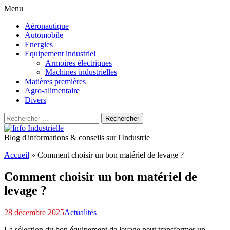
Menu
Aller
Aéronautique
au
Automobile
contenu
Energies
principal
Equipement industriel
Armoires électriques
Machines industrielles
Matières premières
Agro-alimentaire
Divers
Recherche
Rechercher
pour
:
Blog d'informations & conseils sur l'Industrie
Accueil
»
Comment choisir un bon matériel de levage ?
Comment choisir un bon matériel de
levage ?
28 décembre 2025
Actualités
La sélection du bon équipement de levage peut transformer un