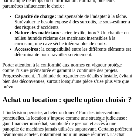
par manque de temps ou d’information. Pourtant, plusieurs
paramètres influencent le choix :
Capacité de charge
: indispensable de l’adapter à la tâche.
Surévaluer le besoin expose à des surcoûts, le sous-estimer à
des risques d’accidents.
Nature des matériaux
: acier, textile, inox ? Un chantier en
milieu humide réclame des matériaux insensibles à la
corrosion, une cave sèche tolérera plus de choix.
Accessoires
: la compatibilité entre les différents éléments est
déterminante pour travailler sereinement.
Porter attention à la conformité aux normes en vigueur protège
contre l’usure prématurée et garantit la continuité des projets.
Progressivement, l’habitude de regarder ces détails s’installe, évitant
bien des déconvenues, surtout lorsqu’une pièce s’use plus vite que
prévu.
Achat ou location : quelle option choisir ?
L’indécision persiste, acheter ou louer ? Pour les interventions
ponctuelles, la location s’impose comme une stratégie judicieuse :
gain financier immédiat, simplicité de gestion et accès à une
panoplie de machines jamais utilisées auparavant. Certains préfèrent
néanmoins acheter, notamment pour un usage récurrent. L’achat