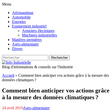
Menu
Aller
Aéronautique
au
Automobile
contenu
Energies
principal
Equipement industriel
Armoires électriques
Machines industrielles
Matières premières
Agro-alimentaire
Divers
Recherche
Rechercher
pour
:
Blog d'informations & conseils sur l'Industrie
Accueil
»
Comment bien anticiper vos actions grâce à la mesure des
données climatiques ?
Comment bien anticiper vos actions grâce
à la mesure des données climatiques ?
24 avril 2019
Agro-alimentaire