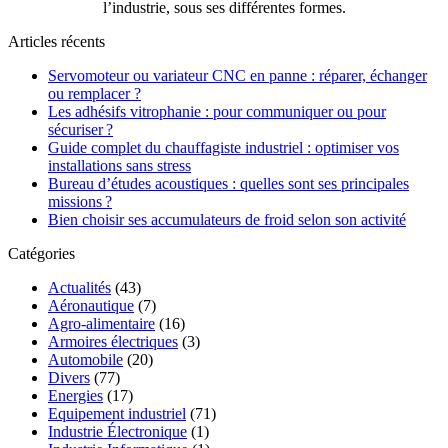
l’industrie, sous ses différentes formes.
Articles récents
Servomoteur ou variateur CNC en panne : réparer, échanger
ou remplacer ?
Les adhésifs vitrophanie : pour communiquer ou pour
sécuriser ?
Guide complet du chauffagiste industriel : optimiser vos
installations sans stress
Bureau d’études acoustiques : quelles sont ses principales
missions ?
Bien choisir ses accumulateurs de froid selon son activité
Catégories
Actualités
(43)
Aéronautique
(7)
Agro-alimentaire
(16)
Armoires électriques
(3)
Automobile
(20)
Divers
(77)
Energies
(17)
Equipement industriel
(71)
Industrie Électronique
(1)