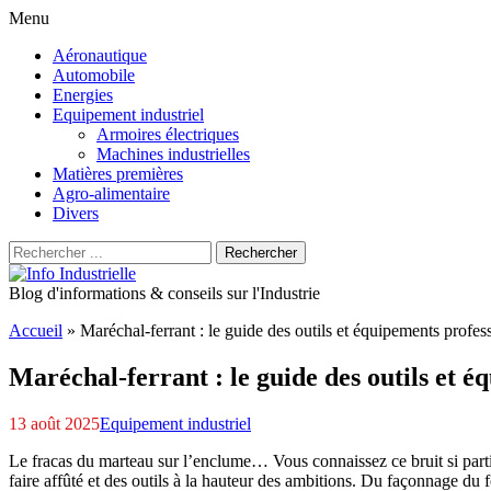
Menu
Aller
Aéronautique
au
Automobile
contenu
Energies
principal
Equipement industriel
Armoires électriques
Machines industrielles
Matières premières
Agro-alimentaire
Divers
Recherche
Rechercher
pour
:
Blog d'informations & conseils sur l'Industrie
Accueil
»
Maréchal-ferrant : le guide des outils et équipements profes
Maréchal-ferrant : le guide des outils et é
13 août 2025
Equipement industriel
Le fracas du marteau sur l’enclume… Vous connaissez ce bruit si particu
faire affûté et des outils à la hauteur des ambitions. Du façonnage du fe